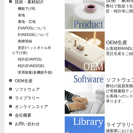
技術・素材
技術・素材紹介
弊社で取扱う生
機能下げ札
匠・特許等に関
表地
裏地・芯地
EVAPOSについて
EVAEDGEについて
商標登録
OEM生産
意匠(ペットボトル吊
お客様BRAN
り下げ具)
受託生産をご紹
特許(EVAPOS)
特許(EVAEDGE)
実用新案(多機能手袋)
ソフトウェ
OEM生産
弊社の貿易実務
ソフトウェア
び実務書類テン
お客様へのシス
ライブラリー
承ります。
オンラインストア
会社概要
お問い合わせ
ライブラリ
縫製業における