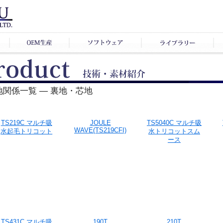
地関係一覧 ― 裏地・芯地
TS219C マルチ吸
JOULE
TS5040C マルチ吸
WAVE(TS219CFI)
水起毛トリコット
水トリコットスム
ース
TS431C マルチ吸
190T
210T