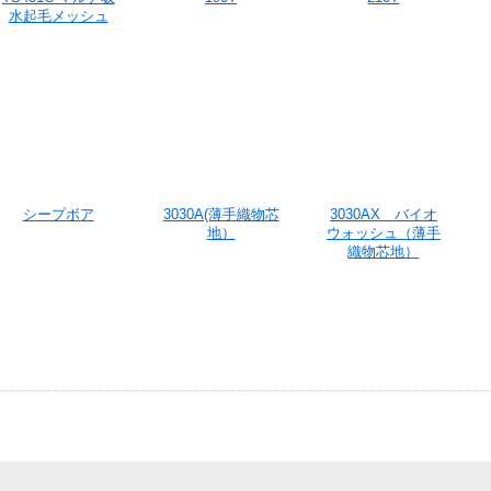
水起毛メッシュ
シープボア
3030A(薄手織物芯
3030AX バイオ
地）
ウォッシュ（薄手
織物芯地）