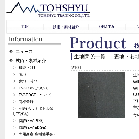
ニュース
生地関係一覧 ― 裏地・芯
技術・素材紹介
210T
機能下げ札
表地
生地
裏地・芯地
WI
EVAPOSについて
WE
CO
EVAEDGEについて
下げ
商標登録
主
意匠(ペットボトル吊
り下げ具)
その
特許(EVAPOS)
特許(EVAEDGE)
実用新案(多機能手袋)