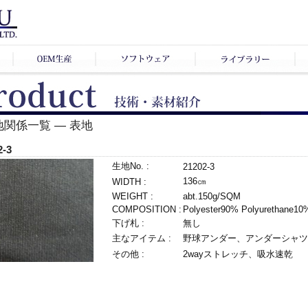
地関係一覧 ― 表地
2-3
生地No. :
21202-3
136㎝
WIDTH :
WEIGHT :
abt.150g/SQM
COMPOSITION :
Polyester90% Polyurethane10
下げ札 :
無し
主なアイテム :
野球アンダー、アンダーシャツ
その他 :
2wayストレッチ、吸水速乾