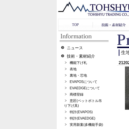
ニュース
生
技術・素材紹介
2120
機能下げ札
表地
裏地・芯地
EVAPOSについて
EVAEDGEについて
商標登録
意匠(ペットボトル吊
り下げ具)
特許(EVAPOS)
特許(EVAEDGE)
実用新案(多機能手袋)