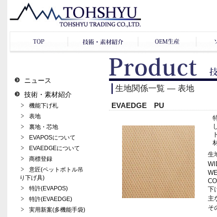
ニュース
生地関係一覧 ― 表地
技術・素材紹介
EVAEDGE PU
機能下げ札
表地
裏地・芯地
EVAPOSについて
EVAEDGEについて
生地
商標登録
WI
意匠(ペットボトル吊
WE
り下げ具)
CO
特許(EVAPOS)
下げ
主
特許(EVAEDGE)
その
実用新案(多機能手袋)