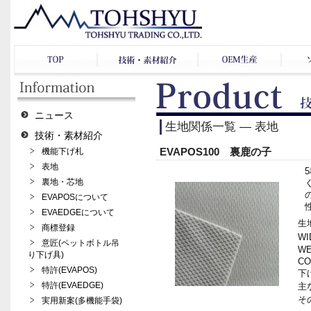
ニュース
生地関係一覧 ― 表地
技術・素材紹介
EVAPOS100 裏鹿の子
機能下げ札
表地
裏地・芯地
EVAPOSについて
EVAEDGEについて
生地
商標登録
WI
意匠(ペットボトル吊
WE
り下げ具)
CO
特許(EVAPOS)
下げ
特許(EVAEDGE)
主
その
実用新案(多機能手袋)