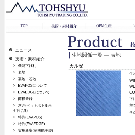
ニュース
生地関係一覧 ― 表地
技術・素材紹介
カルゼ
機能下げ札
表地
生地
裏地・芯地
WI
EVAPOSについて
WE
EVAEDGEについて
CO
下げ
商標登録
主
意匠(ペットボトル吊
り下げ具)
その
特許(EVAPOS)
特許(EVAEDGE)
実用新案(多機能手袋)