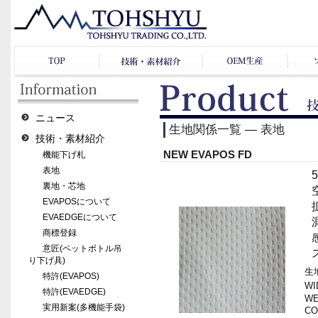
ニュース
生地関係一覧 ― 表地
技術・素材紹介
NEW EVAPOS FD
機能下げ札
表地
裏地・芯地
EVAPOSについて
EVAEDGEについて
商標登録
意匠(ペットボトル吊
り下げ具)
生地
特許(EVAPOS)
WI
特許(EVAEDGE)
WE
実用新案(多機能手袋)
CO