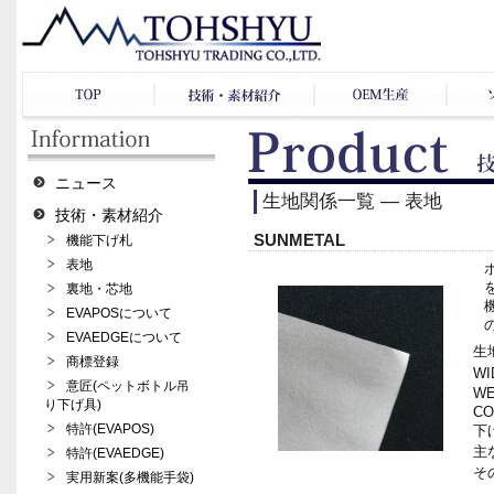
ニュース
生地関係一覧 ― 表地
技術・素材紹介
SUNMETAL
機能下げ札
表地
裏地・芯地
EVAPOSについて
EVAEDGEについて
生地
商標登録
WI
意匠(ペットボトル吊
WE
り下げ具)
CO
特許(EVAPOS)
下げ
主
特許(EVAEDGE)
その
実用新案(多機能手袋)