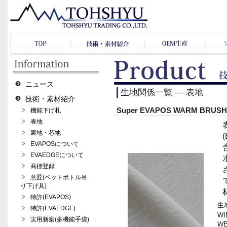
ニュース
生地関係一覧 ― 表地
技術・素材紹介
Super EVAPOS WARM BRUS
機能下げ札
表地
裏地・芯地
EVAPOSについて
EVAEDGEについて
商標登録
意匠(ペットボトル吊
り下げ具)
特許(EVAPOS)
生地
特許(EVAEDGE)
WI
実用新案(多機能手袋)
WE